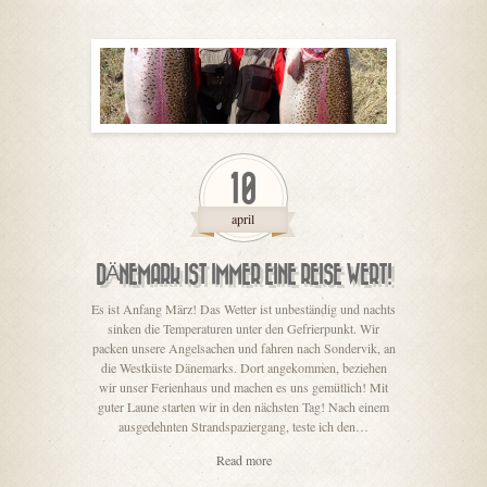
10
april
DÄNEMARK IST IMMER EINE REISE WERT!
Es ist Anfang März! Das Wetter ist unbeständig und nachts
sinken die Temperaturen unter den Gefrierpunkt. Wir
packen unsere Angelsachen und fahren nach Sondervik, an
die Westküste Dänemarks. Dort angekommen, beziehen
wir unser Ferienhaus und machen es uns gemütlich! Mit
guter Laune starten wir in den nächsten Tag! Nach einem
ausgedehnten Strandspaziergang, teste ich den…
Read more