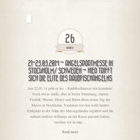
26
märz
21-23.03.2014 – ANGELSPORTMESSE IN
STOCKHOLM/ SCHWEDEN – HIER TRIFFT
SICH DIE ELITE DES RAUBFISCHANGELNS
Am 22.03.14 geht es los – Raubfischmesse wir kommen!
Noch etwas müde, aber in bester Stimmung, starten
Fredrik, Werner, Henry und Björn ihren ersten Tag der
Messe in Stockholm. Nachdem wir den wohl letzten
Parkplatz in der Nähe des Messegeländes ergattert und die
nahezu endlose Schlange an der Kasse passiert haben,
tauchen wir in eine…
Read more