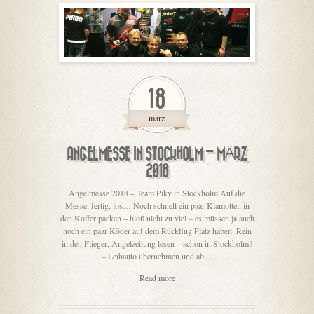
18
märz
ANGELMESSE IN STOCKHOLM – MÄRZ
2018
Angelmesse 2018 – Team Piky in Stockholm Auf die
Messe, fertig, los… Noch schnell ein paar Klamotten in
den Koffer packen – bloß nicht zu viel – es müssen ja auch
noch ein paar Köder auf dem Rückflug Platz haben. Rein
in den Flieger, Angelzeitung lesen – schon in Stockholm?
– Leihauto übernehmen und ab…
Read more