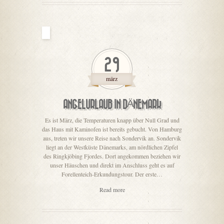
29
märz
ANGELURLAUB IN DÄNEMARK
Es ist März, die Temperaturen knapp über Null Grad und
das Haus mit Kaminofen ist bereits gebucht. Von Hamburg
aus, treten wir unsere Reise nach Sondervik an. Sondervik
liegt an der Westküste Dänemarks, am nördlichen Zipfel
des Ringkjöbing Fjordes. Dort angekommen beziehen wir
unser Häuschen und direkt im Anschluss geht es auf
Forellenteich-Erkundungstour. Der erste…
Read more