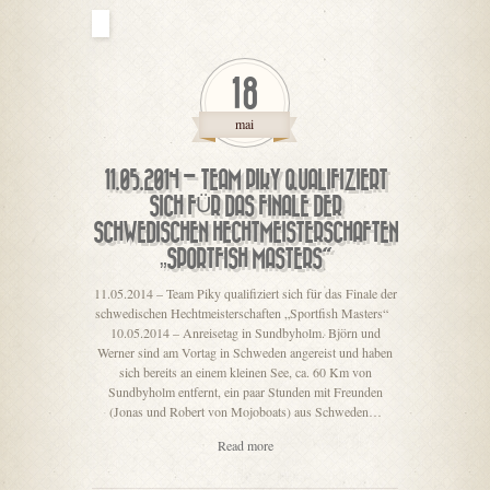
18
mai
11.05.2014 – TEAM PIKY QUALIFIZIERT
SICH FÜR DAS FINALE DER
SCHWEDISCHEN HECHTMEISTERSCHAFTEN
„SPORTFISH MASTERS“
11.05.2014 – Team Piky qualifiziert sich für das Finale der
schwedischen Hechtmeisterschaften „Sportfish Masters“
10.05.2014 – Anreisetag in Sundbyholm. Björn und
Werner sind am Vortag in Schweden angereist und haben
sich bereits an einem kleinen See, ca. 60 Km von
Sundbyholm entfernt, ein paar Stunden mit Freunden
(Jonas und Robert von Mojoboats) aus Schweden…
Read more