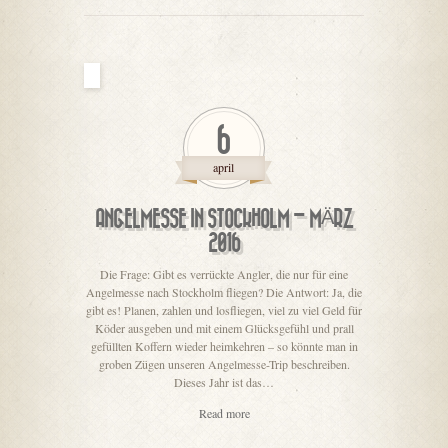
6
april
ANGELMESSE IN STOCKHOLM – MÄRZ
2016
Die Frage: Gibt es verrückte Angler, die nur für eine
Angelmesse nach Stockholm fliegen? Die Antwort: Ja, die
gibt es! Planen, zahlen und losfliegen, viel zu viel Geld für
Köder ausgeben und mit einem Glücksgefühl und prall
gefüllten Koffern wieder heimkehren – so könnte man in
groben Zügen unseren Angelmesse-Trip beschreiben.
Dieses Jahr ist das…
Read more