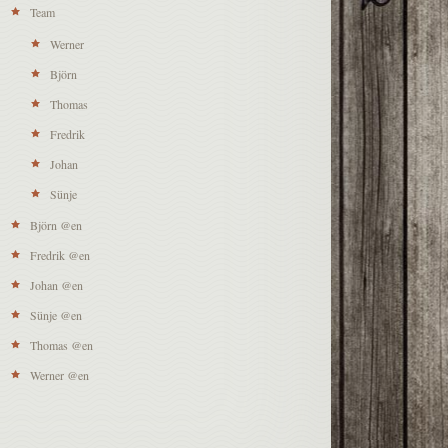
Team
Werner
Björn
Thomas
Fredrik
Johan
Sünje
Björn @en
Fredrik @en
Johan @en
Sünje @en
Thomas @en
Werner @en