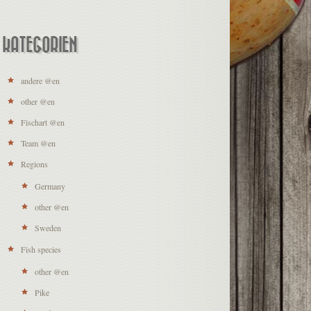
KATEGORIEN
andere @en
other @en
Fischart @en
Team @en
Regions
Germany
other @en
Sweden
Fish species
other @en
Pike