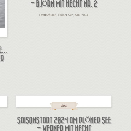
– BJÖRN MIT HECHT NR. 2
Deutschland, Plöner See, Mai 2024
BE…
ER
view
SAISONSTART 2024 AM PLÖNER SEE
– WERNER MIT HECHT