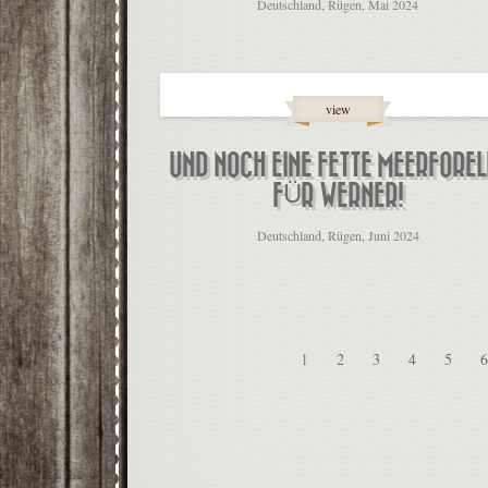
Deutschland, Rügen, Mai 2024
view
UND NOCH EINE FETTE MEERFOREL
FÜR WERNER!
Deutschland, Rügen, Juni 2024
1
2
3
4
5
6