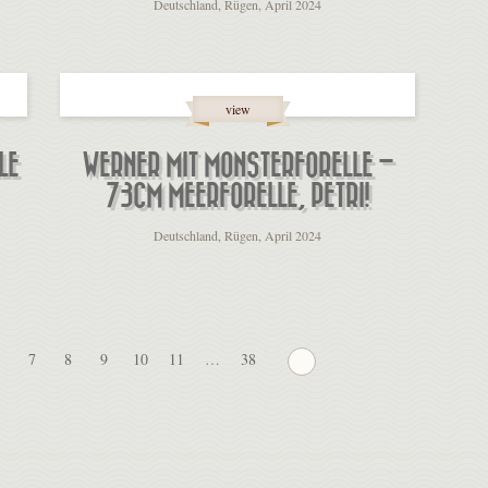
Deutschland, Rügen, April 2024
view
LE
WERNER MIT MONSTERFORELLE –
73CM MEERFORELLE, PETRI!
Deutschland, Rügen, April 2024
7
8
9
10
11
…
38