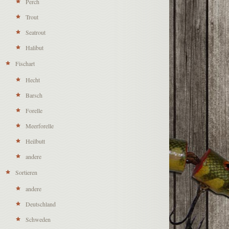
Perch
Trout
Seatrout
Halibut
Fischart
Hecht
Barsch
Forelle
Meerforelle
Heilbutt
andere
Sortieren
andere
Deutschland
Schweden