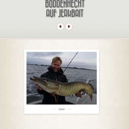
BODDENHECHT
AUF JERKBAIT
view