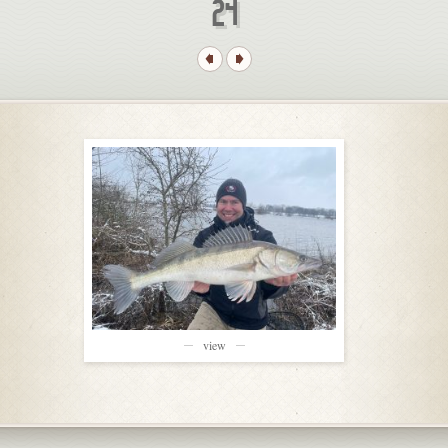
24
view