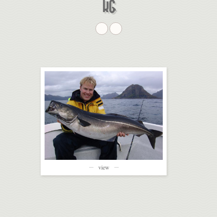
KG
view