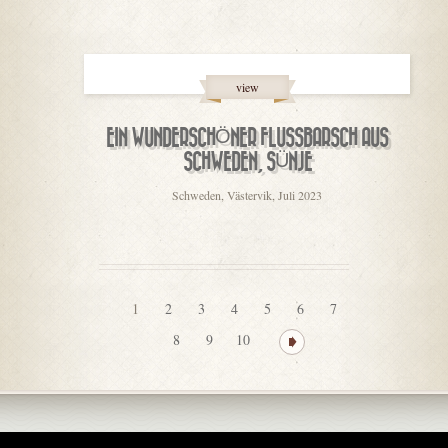
view
EIN WUNDERSCHÖNER FLUSSBARSCH AUS
SCHWEDEN, SÜNJE
Schweden, Västervik, Juli 2023
1
2
3
4
5
6
7
8
9
10