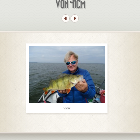
VON 41CM
view