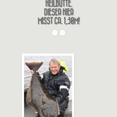
EILBUTTE. D
IESER HIER M
ISST CA. 1,30M!