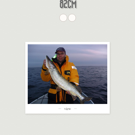
82CM
view