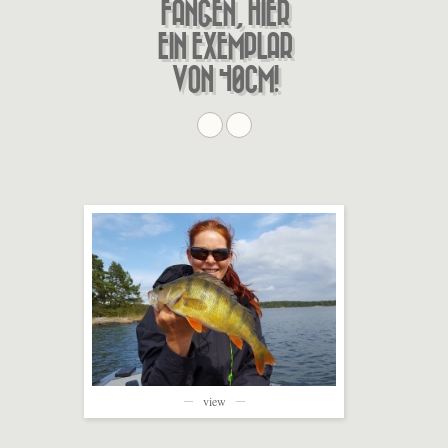
ANGEN, HIER E
IN EXEMPLAR V
ON 40CM!
view