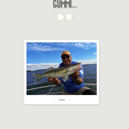
GUMMI…
view