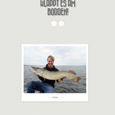
KLAPPT ES AM
BODDEN!
view