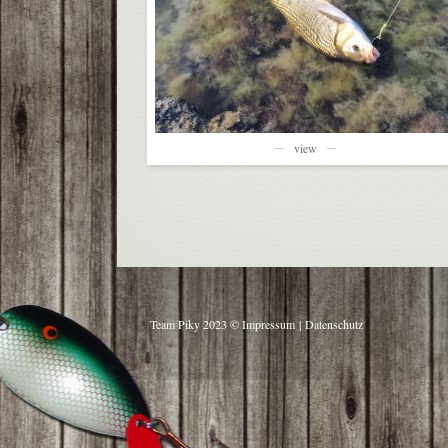
view
Team Piky 2023 ©
Impressum
|
Datenschutz