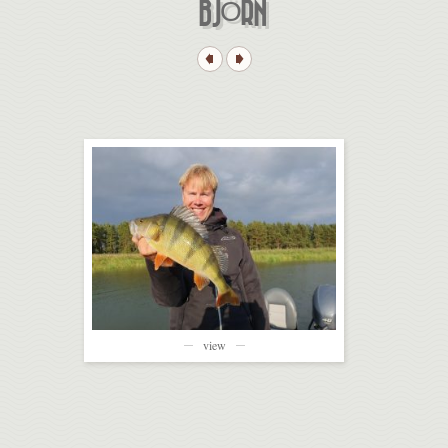
BJÖRN
view